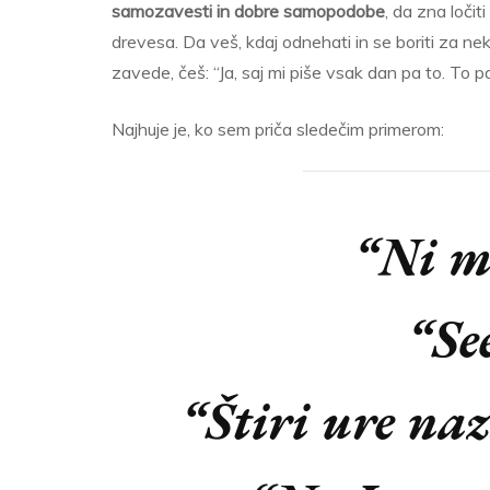
samozavesti in dobre samopodobe
, da zna ločit
drevesa. Da veš, kdaj odnehati in se boriti za ne
zavede, češ: “Ja, saj mi piše vsak dan pa to. To 
Najhuje je, ko sem priča sledečim primerom:
“Ni mi
“Se
“Štiri ure naza