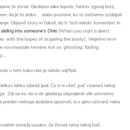
usimo te stvari. Gledamo slike lepotic, fantov zgoraj brez,
ečem, da je to slabo … slabo postane, ko to začnemo izrabljati.
nje. Objaviš story in čakaš, da ti “tisti nekdo” komentira. In
:
sliding into someone’s DMs
(When you start a direct
, with the hopes of acquiring the booty.) Verjetno mi ni
e novonastale termine, kot so:
ghosting, fading,
g …
edo o tem, kako nas je nekdo odj*bal.
elkov lahko izbiraš ljudi. Če ti ni všeč, pač vzameš nekaj
. Zdi se mi, da si ob gledanju objavljenih slik ustvarimo
e preden nekoga dodobra spoznaš, si v glavi ustvariš neka
cialnih omrežij usodno, če človek nima nekaj baš