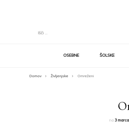
Išči:
OSEBNE
ŠOLSKE
Domov
Življenjske
Omreženi
O
na
3 marca