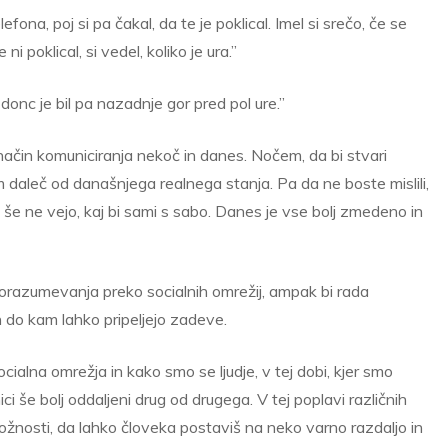
ona, poj si pa čakal, da te je poklical. Imel si srečo, če se
ni poklical, si vedel, koliko je ura.”
donc je bil pa nazadnje gor pred pol ure.”
način komuniciranja nekoč in danes. Nočem, da bi stvari
 daleč od današnjega realnega stanja. Pa da ne boste mislili,
še ne vejo, kaj bi sami s sabo. Danes je vse bolj zmedeno in
sporazumevanja preko socialnih omrežij, ampak bi rada
n do kam lahko pripeljejo zadeve.
ialna omrežja in kako smo se ljudje, v tej dobi, kjer smo
ici še bolj oddaljeni drug od drugega. V tej poplavi različnih
žnosti, da lahko človeka postaviš na neko varno razdaljo in