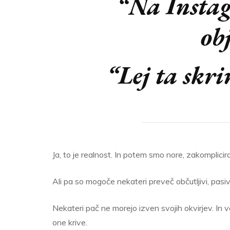
“Na Insta
ob
“Lej ta skri
Ja, to je realnost. In potem smo nore, zakomplicir
Ali pa so mogoče nekateri preveč občutljivi, pasivn
Nekateri pač ne morejo izven svojih okvirjev. In 
one krive.