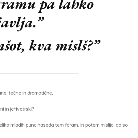
gramu pa lahko
javlja.”
nšot, kva mislš?”
ane, tečne in dramatične.
i in je*ivetrski?
veliko mladih punc naseda tem foram. In potem mislijo, da so