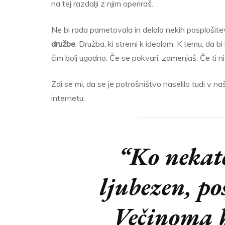
na tej razdalji z njim operiraš.
Ne bi rada pametovala in delala nekih posplošite
družbe
. Družba, ki stremi k idealom. K temu, da bi im
čim bolj ugodno. Če se pokvari, zamenjaš. Če ti n
Zdi se mi, da se je potrošništvo naselilo tudi v 
internetu:
“Ko nekate
ljubezen, po
Večinoma h