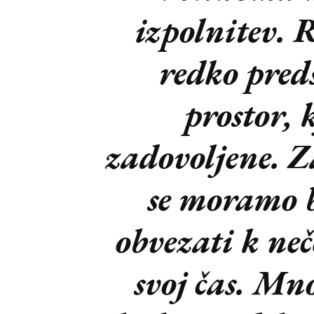
izpolnitev. 
redko pred
prostor, 
zadovoljene. Z
se moramo b
obvezati k neč
svoj čas. Mn