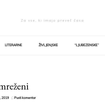
Za vse, ki imajo preveč časa
LITERARNE
ŽIVLJENJSKE
“LJUBEZENSKE”
mreženi
na
, 2019
Pusti komentar
Omreženi