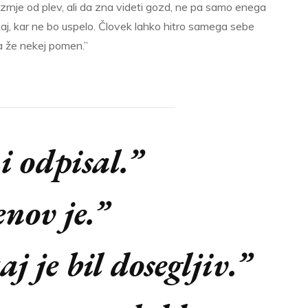
i zrnje od plev, ali da zna videti gozd, ne pa samo enega
kaj, kar ne bo uspelo. Človek lahko hitro samega sebe
pa že nekej pomen.”
 odpisal.”
enov je.”
j je bil dosegljiv.”