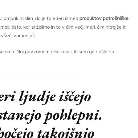
v, ampak mislim, da je to eden izmed
produktov potrošniške
eli, tisto, kar si želimo in to v čim večji meri, čim hitrejše in
i všeč, zamenjaš.
naša srca. Naj povzamem nek zapis, ki sem ga našla na
ri ljudje iščejo
stanejo pohlepni.
očejo takojšnjo