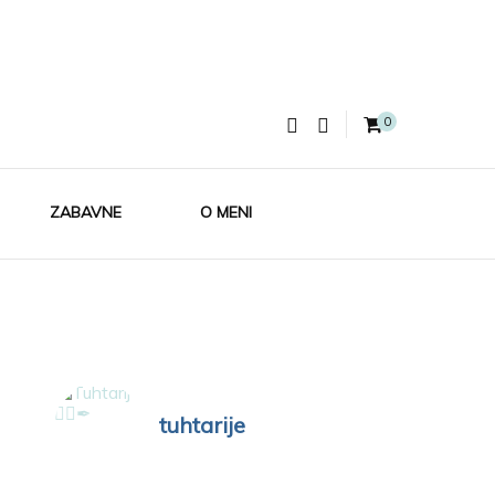
0
ZABAVNE
O MENI
tuhtarije