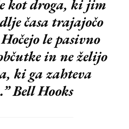
e kot droga, ki jim
dlje časa trajajočo
 Hočejo le pasivno
občutke in ne želijo
la, ki ga zahteva
.” Bell Hooks