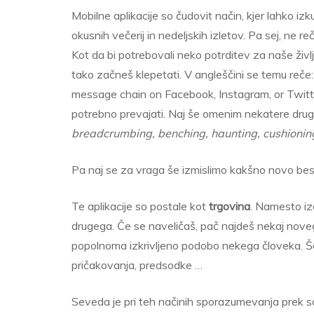
Mobilne aplikacije so čudovit način, kjer lahko izk
okusnih večerij in nedeljskih izletov. Pa sej, ne r
Kot da bi potrebovali neko potrditev za naše življe
tako začneš klepetati. V angleščini se temu reče
message chain on Facebook, Instagram, or Twitter
potrebno prevajati. Naj še omenim nekatere drug
breadcrumbing, benching, haunting, cushionin
Pa naj se za vraga še izmislimo kakšno novo bes
Te aplikacije so postale kot
trgovina
. Namesto izd
drugega. Če se naveličaš, pač najdeš nekaj novega
popolnoma izkrivljeno podobo nekega človeka. Š
pričakovanja, predsodke …
Seveda je pri teh načinih sporazumevanja prek so