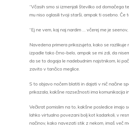
“Včasih smo si izmenjali številko od domačega telef
mu niso oglasili tvoji starši, ampak ti osebno. Če te 
“Ej ne vem, kaj naj nardim … včerej me je seenov, 
Navedena primera prikazujeta, kako se razlikuje 
izpadle tako črno-belo, ampak se mi zdi, da nisem
da se to dogaja le nadebudnim najstnikom, ki pač 
zavito v tančico meglice.
S to objavo nočem blatiti in dajati v nič načine 
prikazala, kakšne razsežnosti ima komunikacija i
Večkrat pomislim na to, kakšne posledice imajo soc
lahko virtualno povezani bolj kot kadarkoli, v resn
načinov, kako navezati stik z nekom, imaš več mo