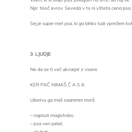
Npr. tisoč evrov. Seveda v to ni všteta cena psa.
Sej je super met psa, ki ga lahko tudi vprežem kot
3. LJUDJE
Ne da se ti več ukvarjat z vsemi.
KER PAČ NIMAŠ Č A S A.
Ubistvu ga maš saammm morš:
– napisat magistrsko,
– psa ven pelat,
– skuhat,