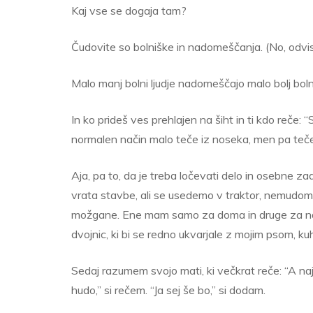
Kaj vse se dogaja tam?
Čudovite so bolniške in nadomeščanja. (No, odvisn
Malo manj bolni ljudje nadomeščajo malo bolj bolne 
In ko prideš ves prehlajen na šiht in ti kdo reče: 
normalen način malo teče iz noseka, men pa teče
Aja, pa to, da je treba ločevati delo in osebne z
vrata stavbe, ali se usedemo v traktor, nemudo
možgane. Ene mam samo za doma in druge za na š
dvojnic, ki bi se redno ukvarjale z mojim psom, kuh
Sedaj razumem svojo mati, ki večkrat reče: “A naj
hudo,” si rečem. “Ja sej še bo,” si dodam.