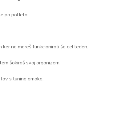
e po pol leta.
In ker ne moreš funkcionirati še cel teden.
s tem šokiraš svoj organizem.
etov s tunino omako.