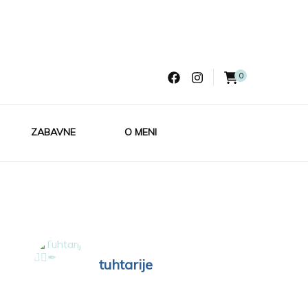
0
ZABAVNE
O MENI
tuhtarije