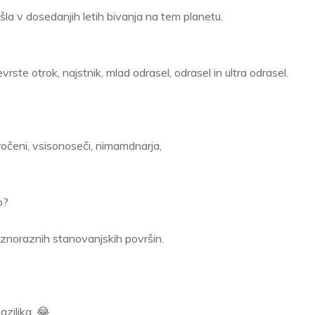
la v dosedanjih letih bivanja na tem planetu.
ste otrok, najstnik, mlad odrasel, odrasel in ultra odrasel.
eni, vsisonoseči, nimamdnarja,
o?
aznoraznih stanovanjskih površin.
azilika. 😂