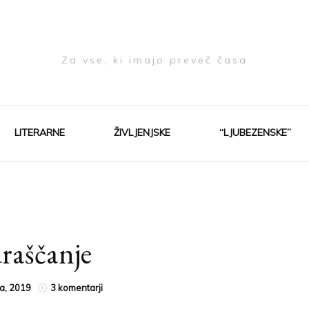
Za vse, ki imajo preveč časa
LITERARNE
ŽIVLJENJSKE
“LJUBEZENSKE”
raščanje
na
la, 2019
3 komentarji
Odraščanje