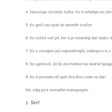
4. Navezuje na tretjo točko. Ko ti orhideja ne crkn
5. Ko greš rad spat ob desetih zvečer.
6. Ko nočeš več pit, ker ti je naslednji dan slabo. 
7. Ko z veseljem ješ najrazličnejšo zelenjavo in 
8. Ko ugotoviš, da že dva tedna nisi skuhal špag
9. Ko si prizadevaš spiti dva litra vode na dan.
No, zdej pa k resnejšim kategorijam.
1. ŠIHT