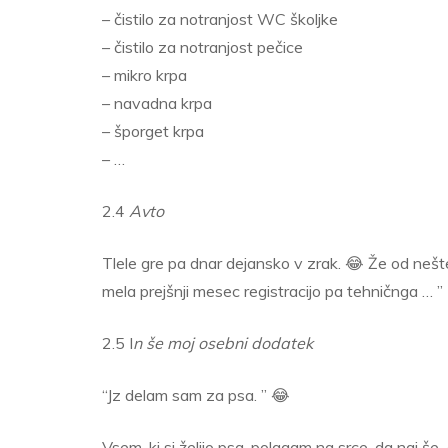
– čistilo za notranjost WC školjke
– čistilo za notranjost pečice
– mikro krpa
– navadna krpa
– šporget krpa
– …
2.4
Avto
Tlele gre pa dnar dejansko v zrak. 😂 Že od nešt
mela prejšnji mesec registracijo pa tehničnga … ”
2.5 I
n še moj osebni dodatek
“Jz delam sam za psa. ” 😂
Vsem, ki si želijo psa, polagam na srce, da naj še 