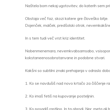
Naštela bom nekaj ugotovitev, do katerih sem priš
Obstaja več faz, skozi katere gre človeško bitje.
Dojenček, malček, predšolski otrok, nevemkakšnevr
In s tem tudi več vrst kriz identitet.
Nobenmenemara, nevemkvabsamsabo, vsisoporoč
kokstaneenosobnstanvane in podobne stvari.
Kakšni so subtilni znaki prehajanja v odraslo dob
1. Ko se navdušiš nad novo krtačo za čiščenje r
2. Ko imaš fetiš na kupovanje posteljnin.
3. Ko posadiš rastlino. In ta obrodi. Npr. meta ali b