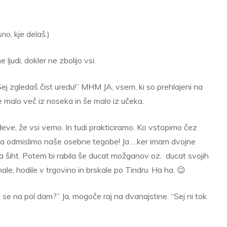
o, kje delaš.)
ljudi, dokler ne zbolijo vsi.
“Sej zgledaš čist uredu!” MHM JA, vsem, ki so prehlajeni na
 malo več iz noseka in še malo iz učeka.
adeve, že vsi vemo. In tudi prakticiramo. Ko vstopimo čez
ma odmislimo naše osebne tegobe! Ja …ker imam dvojne
iht. Potem bi rabila še ducat možganov oz. ducat svojih
ale, hodile v trgovino in brskale po Tindru. Ha ha. 😉
 se na pol dam?” Ja, mogoče raj na dvanajstine. “Sej ni tok