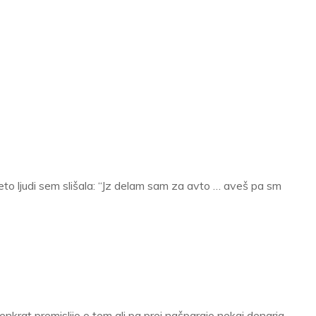
eto ljudi sem slišala: “Jz delam sam za avto … aveš pa sm
enkrat premislijo o tem ali pa prej našparajo nekaj denarja.