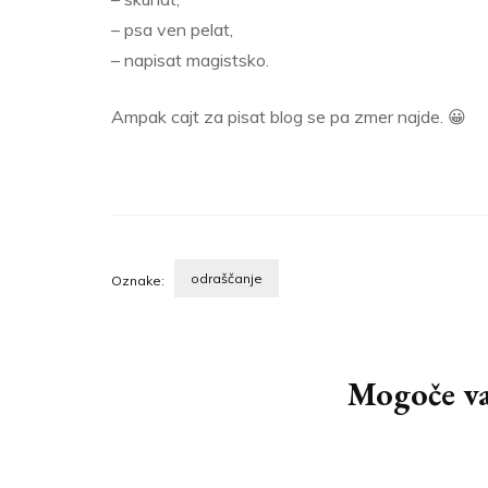
– psa ven pelat,
– napisat magistsko.
Ampak cajt za pisat blog se pa zmer najde. 😀
odraščanje
Oznake:
Navigacija
objav
Mogoče vam